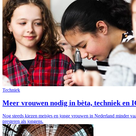
Techniek
Meer vrouwen nodig in bèta, techniek en 
Nog steeds kiezen meisjes en jonge vrouwen in Nederland minder vaak 
presteren als jongens.